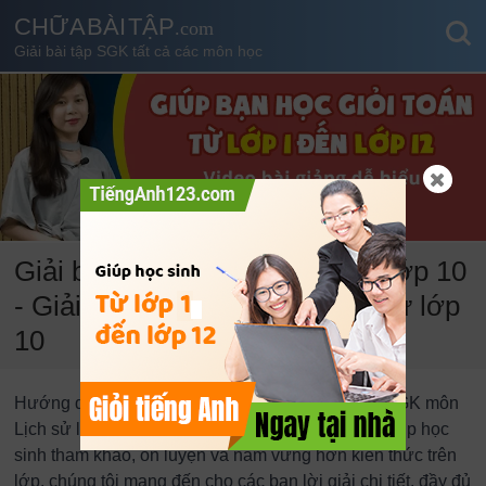
CHỮA BÀI TẬP
.com
Giải bài tập SGK tất cả các môn học
Giải bài tập SGK môn Lịch sử lớp 10
- Giải lịch sử 10 - Học tốt lịch sử lớp
10
Hướng dẫn giải bài tập lịch sử 10 – Giải bài tập SGK môn
Lịch sử lớp 10. Nhằm cung cấp 1 nguồn tài liệu giúp học
sinh tham khảo, ôn luyện và nắm vững hơn kiến thức trên
lớp, chúng tôi mang đến cho các bạn lời giải chi tiết, đầy đủ