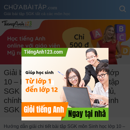
CHỮA BÀI TẬP
.com
Giải bài tập SGK tất cả các môn học
Giải bài tập SGK môn Sinh học lớp
10 – Hướng dẫn giải chi tiết bài tập
SGK môn Sinh học lớp 10 đầy đủ,
chính xác và bám sát chương trình
SGK trên lớp.
Hướng dẫn giải chi tiết bài tập SGK môn Sinh học lớp 10 –