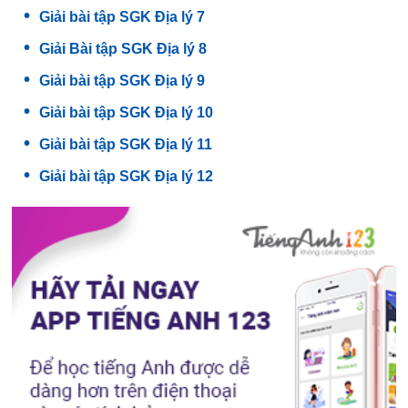
•
Giải bài tập SGK Địa lý 7
•
Giải Bài tập SGK Địa lý 8
•
Giải bài tập SGK Địa lý 9
•
Giải bài tập SGK Địa lý 10
•
Giải bài tập SGK Địa lý 11
•
Giải bài tập SGK Địa lý 12