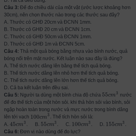
D.
Tất cả đều đúng.
Câu 3:
Để đo chiều dài của một vật (ước lược khoảng hơn
30cm), nên chọn thước nào trong các thước sau đây?
A.
Thước có GHĐ 20cm và ĐCNN 1mm.
B.
Thước có GHĐ 20 cm và ĐCNN 1cm.
C.
Thước có GHĐ 50cm và ĐCNN 1mm.
D.
Thước có GHĐ 1m và ĐCNN 5cm.
Câu 4:
Thả một quả bóng bằng nhựa vào bình nước, quả
bóng nổi trên mặt nước. Kết luận nào sau đây là đúng?
A.
Thể tích nước dâng lên bằng thể tích quả bóng.
B.
Thể tích nước dâng lên nhỏ hơn thể tích quả bóng.
C.
Thể tích nước dâng lên lớn hơn thể tích quả bóng.
D.
Cả ba kết luận trên đều sai.
3
55
Câu 5:
Người ta dùng một bình chia độ chứa
c
m
nước
55
c
m
3
để đo thể tích của một hòn sỏi. khi thả hòn sỏi vào bình, sỏi
ngập hoàn toàn trong nước và mực nước trong bình dâng
3
100
lên tới vạch
c
m
. Thể tích hòn sỏi là:
100
c
m
3
3
3
3
3
45
55
100
155
A.
c
m
. B.
c
m
. C.
c
m
. D.
c
m
.
45
c
m
3
55
c
m
3
100
c
m
3
155
c
m
3
Câu 6:
Đơn vị nào dùng để đo lực?