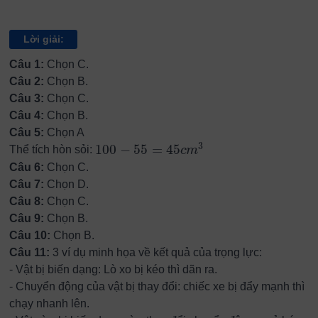
Lời giải:
Câu 1:
Chọn C.
Câu 2:
Chọn B.
Câu 3:
Chọn C.
Câu 4:
Chọn B.
Câu 5:
Chọn A
3
100
−
55
=
45
Thể tích hòn sỏi:
c
m
100
−
55
=
45
c
m
3
Câu 6:
Chọn C.
Câu 7:
Chọn D.
Câu 8:
Chọn C.
Câu 9:
Chọn B.
Câu 10:
Chọn B.
Câu 11:
3 ví dụ minh họa về kết quả của trọng lực:
-
Vật bị biến dạng: Lò xo bị kéo thì dãn ra.
-
Chuyển động của vật bị thay đổi: chiếc xe bị đẩy mạnh thì
chạy nhanh lên.