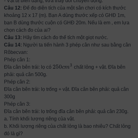
-
Vật bị biến dạng, vừa thay đổi chuyển động.
Câu 12:
Để đo diện tích của một sân chơi có kích thước
khoảng 12 x 17 (m). Bạn A dùng thước xếp có GHĐ 1m,
bạn B dùng thước cuộn có GHĐ 20m. Nếu là em , em lựa
chọn cách đo của ai?
Câu 13:
Hãy tìm cách đo thể tích một giọt nước.
Câu 14:
Người ta tiến hành 3 phép cân như sau bằng cân
Rôbecvan:
Phép cân 1:
3
250
Đĩa cân bên trái: lọ có
c
m
chất lỏng + vật. Đĩa bên
250
c
m
3
phải: quả cân 500g.
Phép cân 2:
Đĩa cân bên trái: lọ trống + vật. Đĩa cân bên phải: quả cân
300g
Phép cân 3:
Đĩa cân bên trái: lọ trống đĩa cân bên phải: quả cân 230g.
a.
Tính khối lượng riêng của vật.
b.
Khối lượng riêng của chất lỏng là bao nhiêu? Chất lỏng
đó là gì?