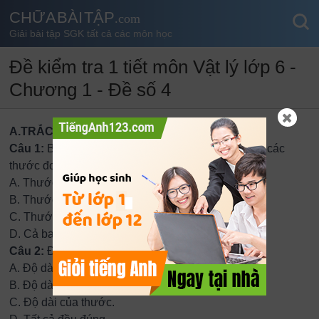
CHỮA BÀI TẬP
.com
Giải bài tập SGK tất cả các môn học
Đề kiểm tra 1 tiết môn Vật lý lớp 6 -
Chương 1 - Đề số 4
A.TRẮC NGHIỆM
Câu 1:
Bác thợ may thường dùng thước nào trong các
thước đo sau đây để đo các số đo của cơ thể.?
A.
Thước kẻ.
B.
Thước dây.
C.
Thước kẹp.
D.
Cả ba thước trên.
Câu 2:
Độ chia nhỏ nhất của một thước là?
A.
Độ dài giữa hai vạch chia trên thước.
B.
Độ dài giữa hai vạch chia liên tiếp trên thước.
C.
Độ dài của thước.