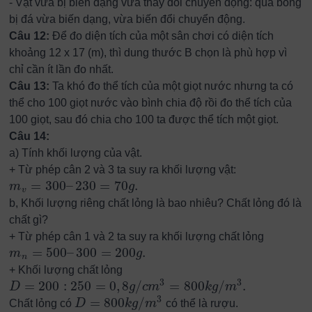
-
Vật vừa bị biến dạng vừa thay đổi chuyển động: quả bóng
bị đá vừa biến dạng, vừa biến đổi chuyển động.
Câu 12:
Để đo diện tích của một sân chơi có diện tích
khoảng 12 x 17 (m), thì dung thước B chọn là phù hợp vì
chỉ cần ít lần đo nhất.
Câu 13:
Ta khó đo thể tích của một giọt nước nhưng ta có
thể cho 100 giọt nước vào bình chia độ rồi đo thể tích của
100 giọt, sau đó chia cho 100 ta được thể tích một giọt.
Câu 14:
a) Tính khối lượng của vật.
+ Từ phép cân 2 và 3 ta suy ra khối lượng vật:
=
300
–
230
=
70
.
m
g
m
v
=
300
–
230
=
70
g
.
v
b, Khối lượng riêng chất lỏng là bao nhiêu? Chất lỏng đó là
chất gì?
+ Từ phép cân 1 và 2 ta suy ra khối lượng chất lỏng
=
500
–
300
=
200
.
m
g
m
n
=
500
–
300
=
200
g
.
n
+ Khối lượng chất lỏng
3
3
=
200
:
250
=
0
,
8
/
=
800
/
.
D
g
c
m
k
g
m
D
=
200
:
250
=
0
,
8
g
/
c
m
3
=
800
k
g
/
m
3
.
3
=
800
/
Chất lỏng có
D
k
g
m
có thể là rượu.
D
=
800
k
g
/
m
3