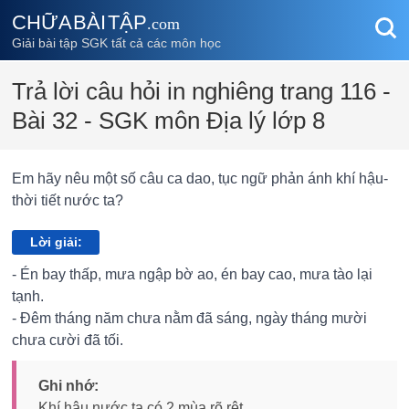
CHỮA BÀI TẬP
.com
Giải bài tập SGK tất cả các môn học
Trả lời câu hỏi in nghiêng trang 116 -
Bài 32 - SGK môn Địa lý lớp 8
Em hãy nêu một số câu ca dao, tục ngữ phản ánh khí hậu-
thời tiết nước ta?
Lời giải:
-
Én bay thấp, mưa ngập bờ ao, én bay cao, mưa tào lại
tạnh.
-
Đêm tháng năm chưa nằm đã sáng, ngày tháng mười
chưa cười đã tối.
Ghi nhớ:
Khí hậu nước ta có 2 mùa rõ rệt.