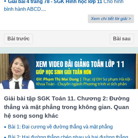
•
Giải bài 4 trang 78 - SGK Hình học lớp 11
Cho hình
bình hành ABCD....
Xem chi tiết lời giải >
Bài trước
Bài sau
Giải bài tập SGK Toán 11. Chương 2: Đường
thẳng và mặt phẳng trong không gian. Quan
hệ song song khác
•
Bài 1: Đại cương về đường thẳng và mặt phẳng
•
Bài 2: Hai đường thẳng chéo nhau và hai đường thẳng