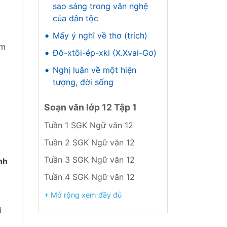
sao sáng trong văn nghệ
của dân tộc
•
Mấy ý nghĩ về thơ (trích)
ầm
•
Đô-xtôi-ép-xki (X.Xvai-Gơ)
•
Nghị luận về một hiện
tượng, đời sống
Soạn văn lớp 12 Tập 1
Tuần 1 SGK Ngữ văn 12
Tuần 2 SGK Ngữ văn 12
Tuần 3 SGK Ngữ văn 12
nh
Tuần 4 SGK Ngữ văn 12
Tuần 5 SGK Ngữ văn 12
+ Mở rộng xem đầy đủ
i
Tuần 6 SGK Ngữ văn 12