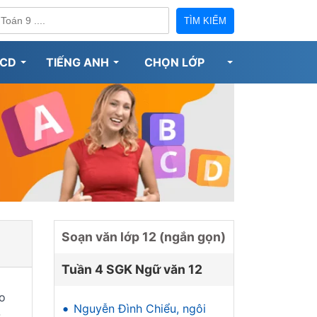
TÌM KIẾM
CD
TIẾNG ANH
CHỌN LỚP
Soạn văn lớp 12 (ngắn gọn)
Tuần 4 SGK Ngữ văn 12
ho
•
Nguyễn Đình Chiểu, ngôi
-