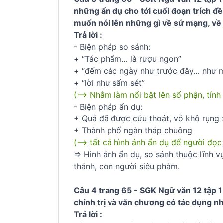
những ẩn dụ cho tới cuối đoạn trích đề
muốn nói lên những gì về sứ mạng, về
Trả lời :
- Biện pháp so sánh:
+ “Tác phẩm… là rượu ngon”
+ “đếm các ngày như trước đây… như m
+ “lời như sấm sét”
(--> Nhằm làm nổi bật lên số phận, tính
- Biện pháp ẩn dụ:
+ Quả đã được cứu thoát, vỏ khô rụng
+ Thành phố ngàn tháp chuông
(--> tất cả hình ảnh ẩn dụ để người đọc
=> Hình ảnh ẩn dụ, so sánh thuộc lĩnh 
thánh, con người siêu phàm.
Câu 4 trang 65 - SGK Ngữ văn 12 tập 1 
chính trị và văn chương có tác dụng nh
Trả lời :