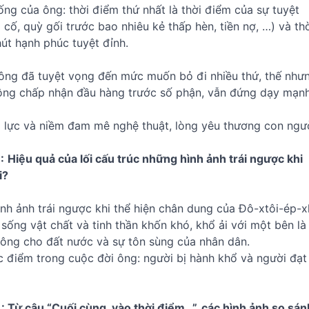
ống của ông: thời điểm thứ nhất là thời điểm của sự tuyệt
cố, quỳ gối trước bao nhiêu kẻ thấp hèn, tiền nợ, …) và th
hút hạnh phúc tuyệt đỉnh.
c ông đã tuyệt vọng đến mức muốn bỏ đi nhiều thứ, thế như
hông chấp nhận đầu hàng trước số phận, vẫn đứng dạy mạn
ị lực và niềm đam mê nghệ thuật, lòng yêu thương con ngườ
:
Hiệu quả của lối cấu trúc những hình ảnh trái ngược khi
i?
nh ảnh trái ngược khi thể hiện chân dung của Đô-xtôi-ép-xk
 sống vật chất và tinh thần khốn khó, khổ ải với một bên là
 ông cho đất nước và sự tôn sùng của nhân dân.
c điểm trong cuộc đời ông: người bị hành khổ và người đạt
: Từ câu “Cuối cùng, vào thời điểm…”, các hình ảnh so sán