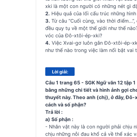
xki là một con người có những nét gì đ
2.
Hiệu quả của lối cấu trúc những hình
3.
Từ câu “Cuối cùng, vào thời điểm…”, 
đều quy tụ về một thế giới như thế nà
vóc của Đô-xtôi-ép-xki?
4.
Việc Xvai-gơ luôn gắn Đô-xtôi-ép-xki
như thế nào trong việc làm nổi bật vai 
Lời giải:
Câu 1 trang 65 - SGK Ngữ văn 12 tập 1 
bằng những chi tiết và hình ảnh gợi cho
thuyết này. Theo anh (chị), ở đây, Đô-
cách và số phận?
Trả lời :
a) Số phận :
- Nhân vật này là con người phải chịu 
chịu những nỗi đau khổ cả về thể xác và