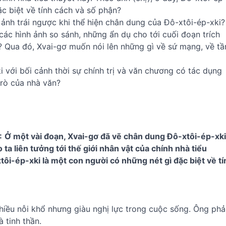
ặc biệt về tính cách và số phận?
 ảnh trái ngược khi thể hiện chân dung của Đô-xtôi-ép-xki?
các hình ảnh so sánh, những ẩn dụ cho tới cuối đoạn trích
o? Qua đó, Xvai-gơ muốn nói lên những gì về sứ mạng, về t
 với bối cảnh thời sự chính trị và văn chương có tác dụng
trò của nhà văn?
:
Ở một vài đoạn, Xvai-gơ đã vẽ chân dung Đô-xtôi-ép-xki
 ta liên tưởng tới thế giới nhân vật của chính nhà tiểu
xtôi-ép-xki là một con người có những nét gì đặc biệt về tí
nhiều nỗi khổ nhưng giàu nghị lực trong cuộc sống. Ông phả
 tinh thần.