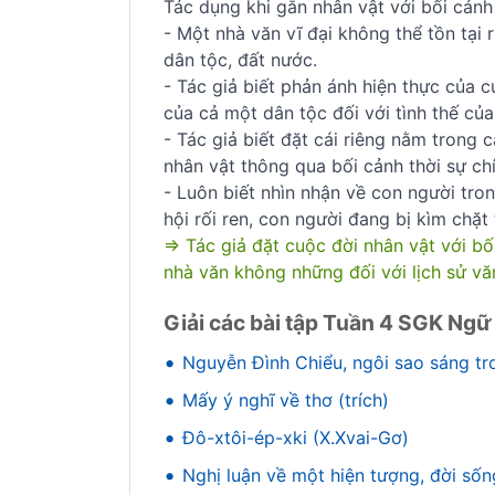
Tác dụng khi gắn nhân vật với bối cảnh 
- Một nhà văn vĩ đại không thể tồn tại 
dân tộc, đất nước.
- Tác giả biết phản ánh hiện thực của c
của cả một dân tộc đối với tình thế của
- Tác giả biết đặt cái riêng nằm trong 
nhân vật thông qua bối cảnh thời sự chí
- Luôn biết nhìn nhận về con người tron
hội rối ren, con người đang bị kìm chặt 
=> Tác giả đặt cuộc đời nhân vật với bố
nhà văn không những đối với lịch sử vă
Giải các bài tập Tuần 4 SGK Ngữ
•
Nguyễn Đình Chiểu, ngôi sao sáng tr
•
Mấy ý nghĩ về thơ (trích)
•
Đô-xtôi-ép-xki (X.Xvai-Gơ)
•
Nghị luận về một hiện tượng, đời sốn