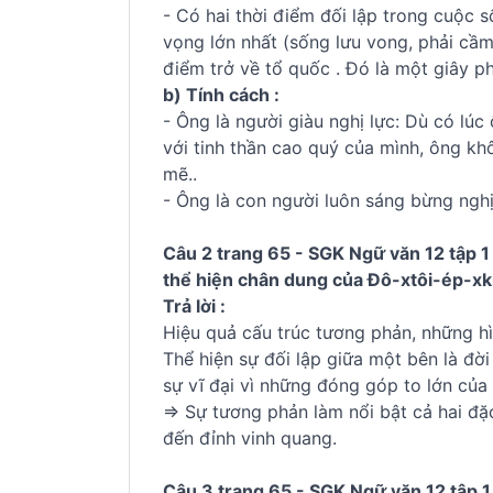
- Có hai thời điểm đối lập trong cuộc s
vọng lớn nhất (sống lưu vong, phải cầm 
điểm trở về tổ quốc . Đó là một giây p
b) Tính cách :
- Ông là người giàu nghị lực: Dù có lú
với tinh thần cao quý của mình, ông k
mẽ..
- Ông là con người luôn sáng bừng ngh
Câu 2 trang 65 - SGK Ngữ văn 12 tập 1 
thể hiện chân dung của Đô-xtôi-ép-xk
Trả lời :
Hiệu quả cấu trúc tương phản, những hì
Thể hiện sự đối lập giữa một bên là đời
sự vĩ đại vì những đóng góp to lớn của
=> Sự tương phản làm nổi bật cả hai đặ
đến đỉnh vinh quang.
Câu 3 trang 65 - SGK Ngữ văn 12 tập 1 