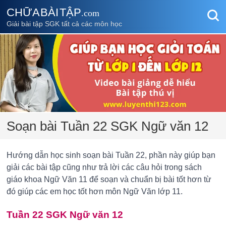
CHỮA BÀI TẬP
.com
Giải bài tập SGK tất cả các môn học
Soạn bài Tuần 22 SGK Ngữ văn 12
Hướng dẫn học sinh soạn bài Tuần 22, phần này giúp bạn
giải các bài tập cũng như trả lời các câu hỏi trong sách
giáo khoa Ngữ Văn 11 để soạn và chuẩn bị bài tốt hơn từ
đó giúp các em học tốt hơn môn Ngữ Văn lớp 11.
Tuần 22 SGK Ngữ văn 12