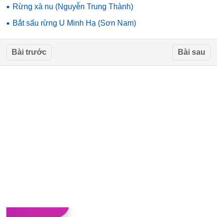
•
Rừng xà nu (Nguyễn Trung Thành)
•
Bắt sấu rừng U Minh Hạ (Sơn Nam)
Bài trước
Bài sau