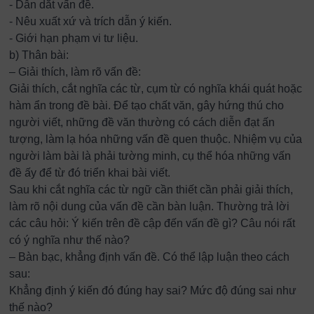
- Dẫn dắt vấn đề.
- Nêu xuất xứ và trích dẫn ý kiến.
- Giới hạn phạm vi tư liệu.
b) Thân bài:
– Giải thích, làm rõ vấn đề:
Giải thích, cắt nghĩa các từ, cụm từ có nghĩa khái quát hoặc
hàm ẩn trong đề bài. Để tạo chất văn, gây hứng thú cho
người viết, những đề văn thường có cách diễn đạt ấn
tượng, làm lạ hóa những vấn đề quen thuộc. Nhiệm vụ của
người làm bài là phải tường minh, cụ thể hóa những vấn
đề ấy để từ đó triển khai bài viết.
Sau khi cắt nghĩa các từ ngữ cần thiết cần phải giải thích,
làm rõ nội dung của vấn đề cần bàn luận. Thường trả lời
các câu hỏi: Ý kiến trên đề cập đến vấn đề gì? Câu nói rất
có ý nghĩa như thế nào?
– Bàn bạc, khẳng định vấn đề. Có thể lập luận theo cách
sau:
Khẳng định ý kiến đó đúng hay sai? Mức độ đúng sai như
thế nào?