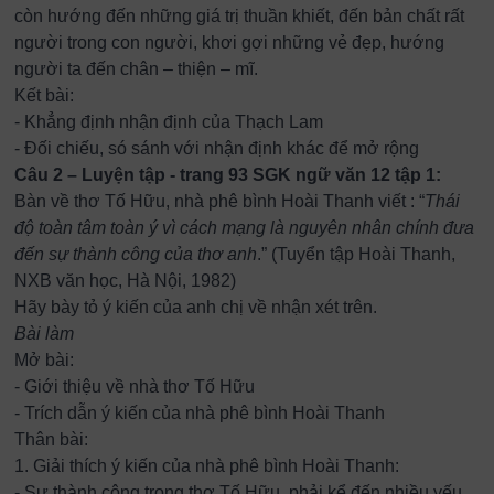
còn hướng đến những giá trị thuần khiết, đến bản chất rất
người trong con người, khơi gợi những vẻ đẹp, hướng
người ta đến chân – thiện – mĩ.
Kết bài:
- Khẳng định nhận định của Thạch Lam
- Đối chiếu, só sánh với nhận định khác để mở rộng
Câu 2 – Luyện tập - trang 93 SGK ngữ văn 12 tập 1:
Bàn về thơ Tố Hữu, nhà phê bình Hoài Thanh viết : “
Thái
độ toàn tâm toàn ý vì cách mạng là nguyên nhân chính đưa
đến sự thành công của thơ anh
.” (Tuyển tập Hoài Thanh,
NXB văn học, Hà Nội, 1982)
Hãy bày tỏ ý kiến của anh chị về nhận xét trên.
Bài làm
Mở bài:
- Giới thiệu về nhà thơ Tố Hữu
- Trích dẫn ý kiến của nhà phê bình Hoài Thanh
Thân bài:
1. Giải thích ý kiến của nhà phê bình Hoài Thanh:
- Sự thành công trong thơ Tố Hữu, phải kể đến nhiều yếu