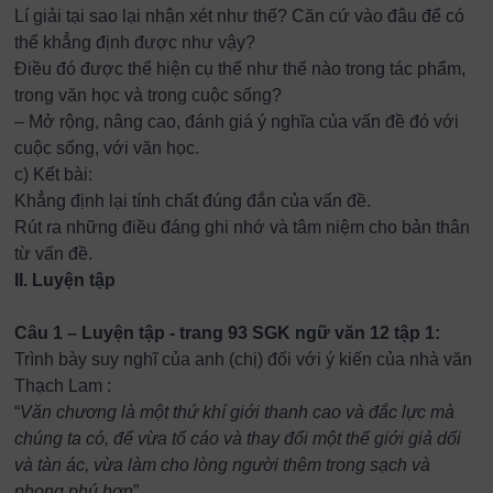
Lí giải tại sao lại nhận xét như thế? Căn cứ vào đâu để có
thể khẳng định được như vậy?
Điều đó được thể hiện cụ thể như thế nào trong tác phẩm,
trong văn học và trong cuộc sống?
– Mở rộng, nâng cao, đánh giá ý nghĩa của vấn đề đó với
cuộc sống, với văn học.
c) Kết bài:
Khẳng định lại tính chất đúng đắn của vấn đề.
Rút ra những điều đáng ghi nhớ và tâm niệm cho bản thân
từ vấn đề.
II. Luyện tập
Câu 1 – Luyện tập - trang 93 SGK ngữ văn 12 tập 1:
Trình bày suy nghĩ của anh (chị) đối với ý kiến của nhà văn
Thạch Lam :
“
Văn chương là một thứ khí giới thanh cao và đắc lực mà
chúng ta có, để vừa tố cáo và thay đổi một thế giới giả dối
và tàn ác, vừa làm cho lòng người thêm trong sạch và
phong phú hơn
”