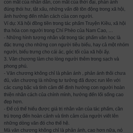
con mắt của nhân dân, con mắt của thời đại, phản ánh
đúng thói hư, tật xấu, những vấn đề tồn động trong xã hội,
ảnh hướng đến nhân cách của con người.
Ví dụ: Xã hội đồng tiền trong tác phẩm Truyện Kiều, xã hội
tha hóa con người trong Chí Phèo của Nam Cao, …
- Những hình tượng nhân vật trong tác phẩm văn học là
đặc trưng cho những con người tiêu biểu, hay cả một nhóm
người, biểu trưng cho cái ác, góc tối của xã hội ấy.
3. Văn chương làm cho lòng người thêm trong sạch và
phong phú.
- Văn chương không chỉ là phản ánh , phản ánh thôi chưa
đủ, văn chương là những tư tưởng đã được run lên với
các cung bậc và tình cảm để định hướng con người hoàn
thiện nhân cách của chính mình, hướng đến lối sống cao
đẹp hơn.
- Để có thể hiểu được giá trị nhân văn của tác phẩm, cần
trú trọng đến hoàn cảnh và tình cảm của người viết lên
những dòng văn đó cho thế hệ.
Mà văn chương không chỉ là phản ánh, cao hơn nữa, nó