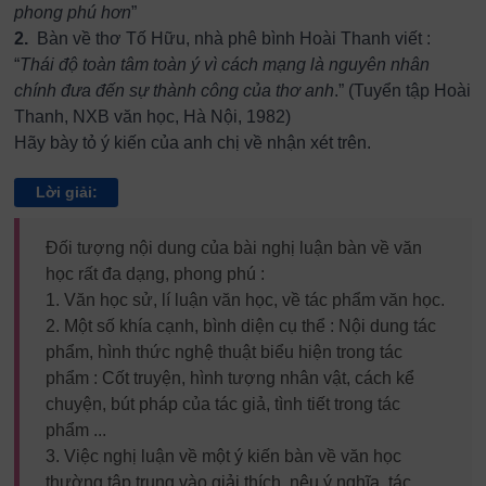
phong phú hơn
”
2.
Bàn về thơ Tố Hữu, nhà phê bình Hoài Thanh viết :
“
Thái độ toàn tâm toàn ý vì cách mạng là nguyên nhân
chính đưa đến sự thành công của thơ anh
.” (Tuyển tập Hoài
Thanh, NXB văn học, Hà Nội, 1982)
Hãy bày tỏ ý kiến của anh chị về nhận xét trên.
Lời giải:
Đối tượng nội dung của bài nghị luận bàn về văn
học rất đa dạng, phong phú :
1.
Văn học sử, lí luận văn học, về tác phẩm văn học.
2.
Một số khía cạnh, bình diện cụ thể : Nội dung tác
phẩm, hình thức nghệ thuật biểu hiện trong tác
phẩm : Cốt truyện, hình tượng nhân vật, cách kể
chuyện, bút pháp của tác giả, tình tiết trong tác
phẩm ...
3.
Việc nghị luận về một ý kiến bàn về văn học
thường tập trung vào giải thích, nêu ý nghĩa, tác