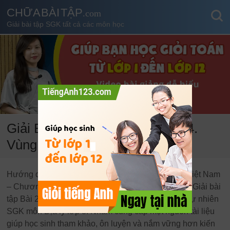
CHỮA BÀI TẬP
.com
Giải bài tập SGK tất cả các môn học
Giải Bài tập SGK Địa lý 8 Bài 24.
Vùng biển Việt Nam
Hướng dẫn giải chi tiết bài tập Bài 24. Vùng biển Việt Nam
– Chương: Địa lý tự nhiên SGK môn Địa lý lớp 8 – Giải bài
tập Bài 24. Vùng biển Việt Nam – Chương: Địa lý tự nhiên
SGK môn Địa lý lớp 8. Nhằm cung cấp một nguồn tài liệu
giúp học sinh tham khảo, ôn luyện và nắm vững hơn kiến