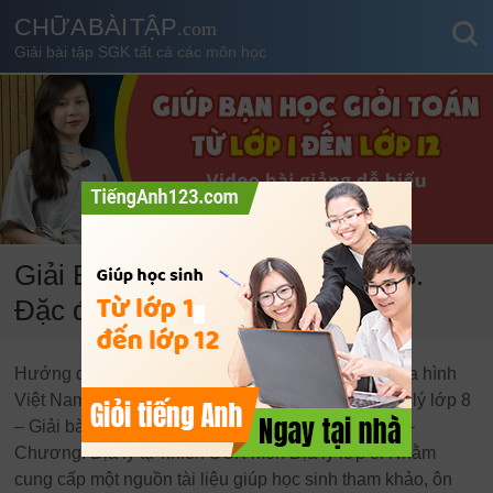
CHỮA BÀI TẬP
.com
Giải bài tập SGK tất cả các môn học
Giải Bài tập SGK Địa lý 8 Bài 28.
Đặc điểm địa hình Việt Nam
Hướng dẫn giải chi tiết bài tập Bài 28. Đặc điểm địa hình
Việt Nam – Chương: Địa lý tự nhiên SGK môn Địa lý lớp 8
– Giải bài tập Bài 28. Đặc điểm địa hình Việt Nam –
Chương: Địa lý tự nhiên SGK môn Địa lý lớp 8. Nhằm
cung cấp một nguồn tài liệu giúp học sinh tham khảo, ôn