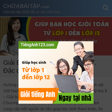
CHỮA BÀI TẬP
.com
Giải bài tập SGK tất cả các môn học
Giải Bài tập SGK Địa lý 8 Bài 37.
Đặc điểm sinh vật Việt Nam
Hướng dẫn giải chi tiết bài tập Bài 37. Đặc điểm sinh vật
Việt Nam – Chương: Địa lý tự nhiên SGK môn Địa lý lớp 8
– Giải bài tập Bài 37. Đặc điểm sinh vật Việt Nam –
Chương: Địa lý tự nhiên SGK môn Địa lý lớp 8. Nhằm
cung cấp một nguồn tài liệu giúp học sinh tham khảo, ôn