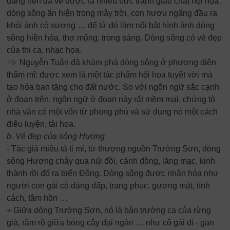
dàng nên đã vẽ được ra nhiều bức tranh giàu chất hội họa:
dòng sông ẩn hiện trong mây trời, con hươu ngẩng đầu ra
khỏi ánh cỏ sương … để từ đó làm nổi bật hình ảnh dòng
sông hiền hòa, thơ mộng, trong sáng. Dòng sông có vẻ đẹp
của thi ca, nhạc họa.
⇒
Nguyễn Tuân đã khám phá dòng sông ở phương diện
⇒
thẩm mĩ: được xem là một tác phẩm hội họa tuyệt vời mà
tạo hóa ban tặng cho đất nước. So với ngôn ngữ sắc cạnh
ở đoạn trên, ngôn ngữ ở đoạn này rất mềm mại, chứng tỏ
nhà văn có một vốn từ phong phú và sử dụng nó một cách
điêu luyện, tài hoa.
b. Vẻ đẹp của sông Hương
- Tác giả miêu tả tỉ mỉ, từ thượng nguồn Trường Sơn, dòng
sông Hương chảy qua núi đồi, cánh đồng, làng mạc, kinh
thành rồi đổ ra biển Đông. Dòng sông được nhân hóa như
người con gái có dáng dấp, trang phục, gương mặt, tính
cách, tâm hồn …
+ Giữa dòng Trường Sơn, nó là bản trường ca của rừng
già, rầm rộ giữa bóng cây đại ngàn … như cô gái di - gan