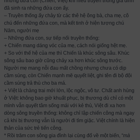
những đứa con (Chiến, Việt) khi hiểu truyền thống gia đình
đã sinh ra những đứa con ấy.
– Truyền thống ấy chảy từ các thê hệ ông bà, cha mẹ, cô
chú đến những đứa con, mà kết tinh ở hiện tượng chú
Năm, người mẹ
– Những đứa con, sự tiếp nối truyền thống:
+ Chiến mang dáng vóc của mẹ, cách nói giống hệt mẹ.
+ So với thế hệ của mẹ thì Chiến là khúc sông sâu. Khúc
sông sâu bao giờ cũng chảy xa hơn khúc sông trước.
Người mẹ mang nỗi đau mất chồng nhưng chưa có dịp
cầm súng, còn Chiến mạnh mẽ quyết liệt, ghi tên đi bộ đội
cầm súng trả thù cho ba má.
+ Việt là chàng trai mới lớn, lộc ngộc, vô tư. Chất anh hùng
ở Việt: không bao giờ khuất phục, bị thương dù chỉ có một
mình vẫn quyết tâm sống mái với kẻ thù, Việt đi xa hơn
dòng sông truyền thống: không chỉ lập chiến công mà ngay
cả khi bị thương vẫn là người đi tìm giặc. Việt chính là hiện
thản của sức trẻ tiến công.
* Rồi trăm con sông gia đình lại cùng đổ về một biến, “
mà