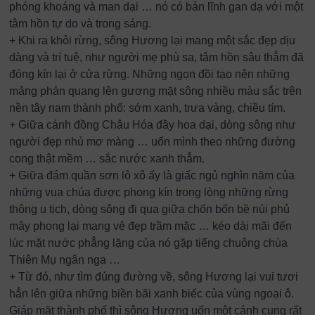
phóng khoáng và man dại … nó có bản lĩnh gan dạ với một
tâm hồn tự do và trong sáng.
+ Khi ra khỏi rừng, sông Hương lại mang một sắc đẹp dịu
dàng và trí tuệ, như người mẹ phù sa, tâm hồn sâu thẳm đã
đóng kín lại ở cửa rừng. Những ngọn đồi tạo nên những
mảng phản quang lên gương mặt sông nhiều màu sắc trên
nền tây nam thành phố: sớm xanh, trưa vàng, chiều tím.
+ Giữa cánh đồng Châu Hóa đầy hoa dại, dòng sông như
người đẹp nhủ mơ màng … uốn mình theo những đường
cong thật mềm … sắc nước xanh thẳm.
+ Giữa đám quần sơn lô xô ấy là giấc ngủ nghìn năm của
những vua chúa được phong kín trong lòng những rừng
thông u tịch, dòng sông đi qua giữa chốn bốn bề núi phủ
mây phong lại mang vẻ đẹp trầm mặc … kéo dài mãi đến
lúc mặt nước phẳng lặng của nó gặp tiếng chuông chùa
Thiên Mụ ngân nga …
+ Từ đó, như tìm đúng đường về, sông Hương lại vui tươi
hẳn lên giữa những biền bãi xanh biếc của vùng ngoại ô.
Giáp mặt thành phố thì sông Hương uốn một cánh cung rất