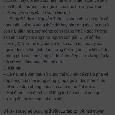
cách có thay đổi theo địa hình để vừa tô điểm cho vẻ đẹp
kinh thành như một con người của quê hương xứ Huế.
c. Đánh giá sông Đà và sông Hương
Sông Đà được Nguyễn Tuân so sánh như con quái vật
hung hãn khi qua vùng thác dữ hay như áng tóc của người
con gái hiền hòa thơ mộng; còn Hoàng Phủ Ngọc Tường
so sánh sông Hương như người con gái … (vì nó tên
Hương?) Nhờ thể tùy bút với lối so sánh tài hoa ấy mà
người đọc có thể hình dung từng đường nét, chi tiết vẻ đẹp
phong phú của con sông và đó là nét đẹp chưa từng lặp lại
bất cứ con sông nào trên thế giới.
3. Kết bài
– Cả hai nhà văn đều sử dụng thể tùy bút để khám phá vẻ
đẹp riêng của mỗi dòng sông, giúp người đọc thêm hiểu
biết về vẻ đẹp phong phú của cảnh quan đất nước.
– Hai đoạn trích đều bộc lộ lòng tự hào và tình yêu quê
hương đất nước của hai nhà văn.
Đề 3 - Trang 68 SGK ngữ văn 12 tập 2:
Về một truyện