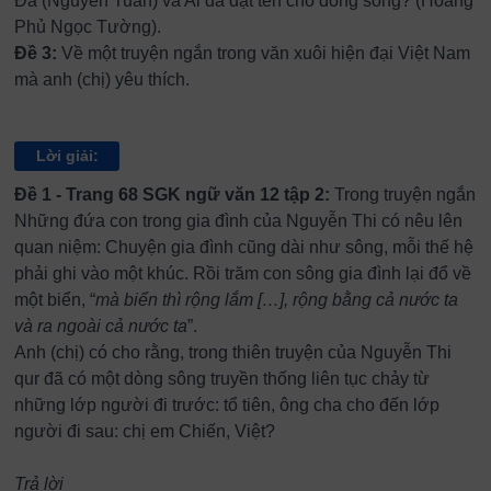
Đà (Nguyễn Tuân) và Ai đã đặt tên cho dòng sông? (Hoàng
Phủ Ngọc Tường).
Đề 3:
Về một truyện ngắn trong văn xuôi hiện đại Việt Nam
mà anh (chị) yêu thích.
Lời giải:
Đề 1 - Trang 68 SGK ngữ văn 12 tập 2:
Trong truyện ngắn
Những đứa con trong gia đình của Nguyễn Thi có nêu lên
quan niệm: Chuyện gia đình cũng dài như sông, mỗi thế hệ
phải ghi vào một khúc. Rồi trăm con sông gia đình lại đổ về
một biển, “
mà biển thì rộng lắm […], rộng bằng cả nước ta
và ra ngoài cả nước ta
”.
Anh (chị) có cho rằng, trong thiên truyện của Nguyễn Thi
qur đã có một dòng sông truyền thống liên tục chảy từ
những lớp người đi trước: tổ tiên, ông cha cho đến lớp
người đi sau: chị em Chiến, Việt?
Trả lời