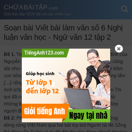
CHỮA BÀI TẬP
.com
Giải bài tập SGK tất cả các môn học
Soạn bài Viết bài làm văn số 6 Nghị
luận văn học - Ngữ văn 12 tập 2
Đề 1.
Trong truyện ngắn Những đứa con trong gia đình của
Nguyễn Thi có nêu lên quan niệm: Chuyện gia đình cũng
dài như sông, mỗi thế hệ phải ghi vào một khúc. Rồi trăm
con sông gia đình lại đổ về một biển, “
mà biển thì rộng lắm
[…], rộng bằng cả nước ta và ra ngoài cả nước ta
”.
Anh (chị) có cho rằng, trong thiên truyện của Nguyễn Thi
qur đã có một dòng sông truyền thống liên tục chảy từ
những lớp người đi trước: tổ tiên, ông cha cho đến lớp
người đi sau: chị em Chiến, Việt?
Đề 2:
Phân tích hình ảnh thơ mộng, trữ tình của những
dòng sông Việt Nam qua hai bài tùy bút Người lái đò Sông