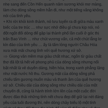
nhẹ sang đến Cồn Hến quanh năm sương khói mơ màng,
làm cho dòng sông mềm hẳn đi, như một tiếng vâng không
nói của tình yêu.
+ Khi rời khỏi kinh thành, nó lưu luyến ra đi giữa màu xanh
biếc của tre trúc … như sực nhớ điều gì chưa kịp nói, nó
đột ngột đổi dòng để gặp lại thành phố lần cuối ở góc thị
trấn Bao Vinh … như chút vương vấn, cả một chút lẳng lơ
kín đáo của tình yêu … ấy là tấm lòng người Châu Hóa
xưa mãi mãi chung tình với quê hương xứ sở.
⇒
Giọng văn mềm mại giàu chất nhạc, ngôn từ giàu chất
⇒
thơ đã lột tả hết vẻ phong phú của dòng sông nhưng nổi
bật nhất là vẻ duyên dáng, hiền hòa, trong xanh phẳng lặng
như mặt nước hồ thu. Gương mặt của dòng sông phả
chiếu tấm gương muôn màu và thanh âm của quê hương
xứ sở. Chiều dài của dòng sông như chiều dài của một
chuyến đi, cũng là hành trình lớn lên của một cuộc đời
được đào thải những tính nết chưa đẹp để giữ lại nét đáng
yêu của tuôi đương thì, nên dòng chảy biểu lộ một tính