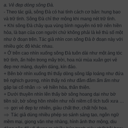
a. Vẻ đẹp dòng sông Đà.
- Theo tác giả, sông Đà có hai tính cách cơ bản: hung bạo
và trữ tình. Sông Đà chỉ thơ mộng khi mang nét trữ tình.
+ Khi sông Đà chảy qua vùng bình nguyên nó trở nên hiền
hòa, là bạn của con người chứ không phải là kẻ thù số một
như ở đoạn trên. Tác giả nhìn con sông Đà ở đoạn này với
nhiều góc độ khác nhau.
+ Ở trên cao nhìn xuống sông Đà tuôn dài như một áng tóc
trữ tình, ẩn hiện trong mây trời, hoa núi mùa xuân gợi vẻ
đẹp mơ màng, duyên dáng, kín đáo.
+ Bên bờ nhìn xuống thì thấy dòng sông lấp loáng như đứa
trẻ nghịch gương, nhìn thấy nó như đằm đằm ấm ấm như
⇒
gặp lại cố nhân
vẻ hiền hòa, thân thiện.
⇒
+ Dưới thuyền nhìn lên thấy bờ sông hoang dại như bờ
tiền sử, bờ sông hồn nhiên như nỗi niềm cổ tích tuổi xưa …
⇒
gợi vẻ đẹp tự nhiên, giàu chất thơ, chất hội họa.
⇒
⇒
Tác giả dùng nhiều phép so sánh sáng tạo, ngôn ngữ
⇒
mềm mại, giọng văn nhẹ nhàng, hình ảnh thơ mộng, dịu