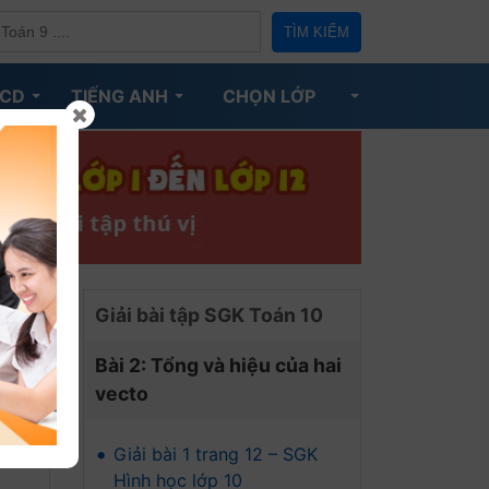
TÌM KIẾM
CD
TIẾNG ANH
CHỌN LỚP
Giải bài tập SGK Toán 10
Bài 2: Tổng và hiệu của hai
vecto
•
Giải bài 1 trang 12 – SGK
Hình học lớp 10