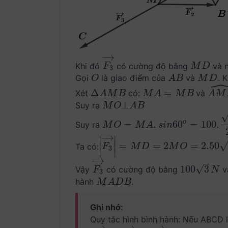
−
→
Khi đó
có cường độ bằng
và 
F
3
→
M
D
F
M
D
3
Gọi
là giao điểm của
và
. 
O
A
B
M
D
O
A
B
M
D
Δ
=
Xét
có:
và
Δ
A
M
B
M
A
=
M
B
A
M
B
A
M
B
M
A
M
B
A
M
⊥
Suy ra
M
O
⊥
A
B
M
O
A
B
=
.
60
=
100.
o
Suy ra
M
O
=
M
A
.
s
i
n
60
o
=
100.
3
2
=
50
3
(
N
)
M
O
M
A
s
i
n
−
→
∣
∣
=
=
2
=
2.50
∣
∣
Ta có:
|
F
3
→
|
=
M
D
=
2
M
O
=
2.50
3
=
100
3
(
N
F
M
D
M
O
3
∣
∣
−
→
√
100
3
Vậy
có cường độ bằng
v
F
3
→
100
3
N
F
N
3
hành
.
M
A
D
B
M
A
D
B
Ghi nhớ:
Quy tắc hình bình hành: Nếu ABCD là
−
−
→
−
−
→
−
−
→