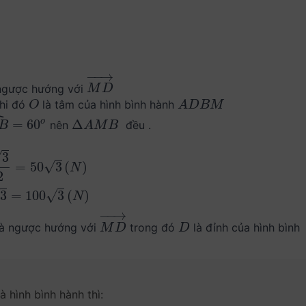
−
−
→
ngược hướng với
M
D
→
M
D
Khi đó
là tâm của hình bình hành
O
A
D
B
M
O
A
D
B
M
ˆ
=
60
Δ
o
nên
đều .
^
=
60
o
Δ
A
M
B
B
A
M
B
√
3
√
=
50
3
(
)
N
2
√
√
3
=
100
3
(
)
)
N
−
−
→
à ngược hướng với
trong đó
là đỉnh của hình bình
M
D
→
D
M
D
D
 hình bình hành thì: