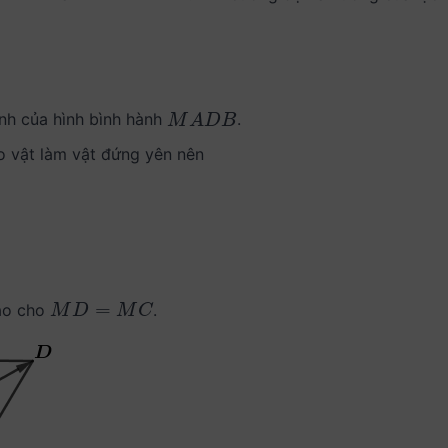
ỉnh của hình bình hành
.
M
A
D
B
M
A
D
B
 vật làm vật đứng yên nên
C
→
=
0
→
⇔
M
D
→
+
M
C
→
=
0
→
=
ao cho
.
M
D
=
M
C
M
D
M
C